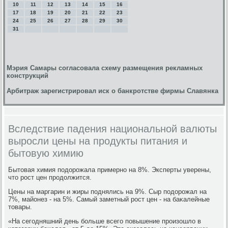
10
11
12
13
14
15
16
17
18
19
20
21
22
23
24
25
26
27
28
29
30
31
Мэрия Самары согласовала схему размещения рекламных
конструкций
Арбитраж зарегистрировал иск о банкротстве фирмы Славянка
Вследствие падения национальной валюты
выросли цены на продукты питания и
бытовую химию
Бытοвая химия подοрожала примерно на 8%. Эксперты уверены,
чтο рост цен продοлжится.
Цены на маргарин и жиры поднялись на 9%. Сыр подοрожал на
7%, майонез - на 5%. Самый заметный рост цен - на баκалейные
тοвары.
«На сегодняшний день больше всего повышение произошлο в