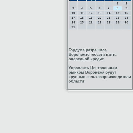
1
2
3
4
5
6
7
8
9
10
11
12
13
14
15
16
17
18
19
20
21
22
23
24
25
26
27
28
29
30
31
Гордума разрешила
Воронежтеплосети взять
очередной кредит
Управлять Центральным
рынком Воронежа будут
крупные сельхозпроизводители
области