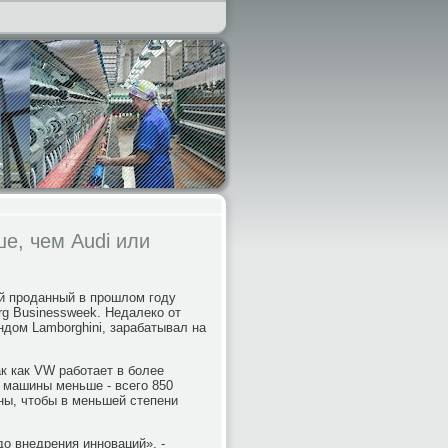
е, чем Audi или
й проданный в прошлом году
rg Businessweek. Недалеко от
ендом Lamborghini, зарабатывал на
ак как VW работает в более
 машины меньше - всего 850
ны, чтобы в меньшей степени
до внедрения инноваций», -