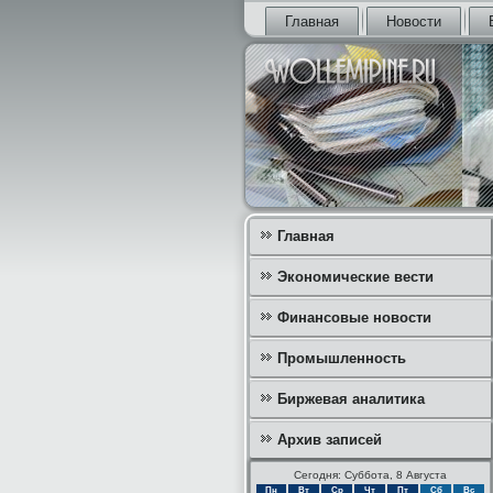
Главная
Новости
Главная
Экономические вести
Финансовые новости
Промышленность
Биржевая аналитика
Архив записей
Сегодня: Суббота, 8 Августа
Пн
Вт
Ср
Чт
Пт
Сб
Вс