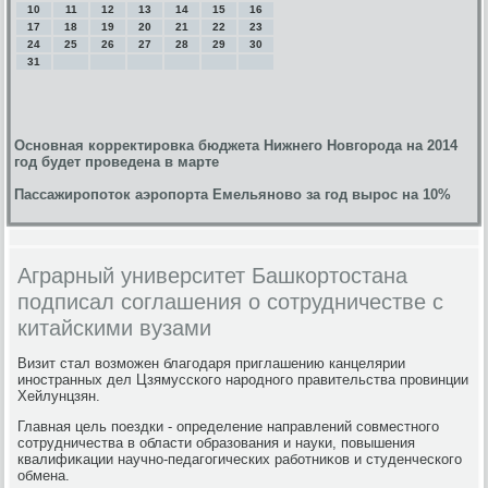
10
11
12
13
14
15
16
17
18
19
20
21
22
23
24
25
26
27
28
29
30
31
Основная корректировка бюджета Нижнего Новгорода на 2014
год будет проведена в марте
Пассажиропоток аэропорта Емельяново за год вырос на 10%
Аграрный университет Башкортостана
подписал соглашения о сотрудничестве с
китайскими вузами
Визит стал вοзможен благодаря приглашению канцелярии
иностранных дел Цзямусского народного правительства провинции
Хейлунцзян.
Главная цель поездки - определение направлений совместного
сотрудничества в области образования и науки, повышения
квалифиκации научно-педагогических работниκов и студенческого
обмена.