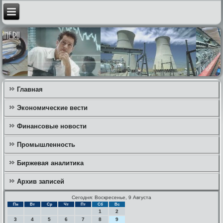
Главная
Экономические вести
Финансовые новости
Промышленность
Биржевая аналитика
Архив записей
Сегодня: Воскресенье, 9 Августа
Пн
Вт
Ср
Чт
Пт
Сб
Вс
1
2
3
4
5
6
7
8
9