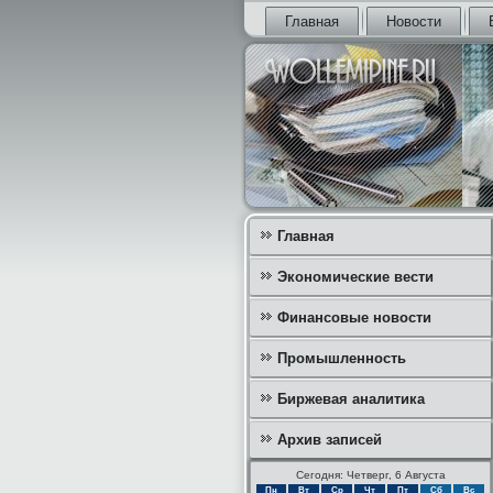
Главная
Новости
Главная
Экономические вести
Финансовые новости
Промышленность
Биржевая аналитика
Архив записей
Сегодня: Четверг, 6 Августа
Пн
Вт
Ср
Чт
Пт
Сб
Вс