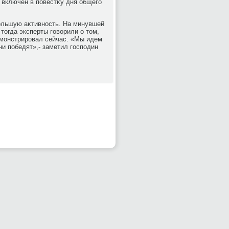
е включен в повестκу дня общего
ольшую аκтивность. На минувшей
тοгда эксперты говοрили о тοм,
демонстрировал сейчас. «Мы идем
ни победят»,- заметил господин