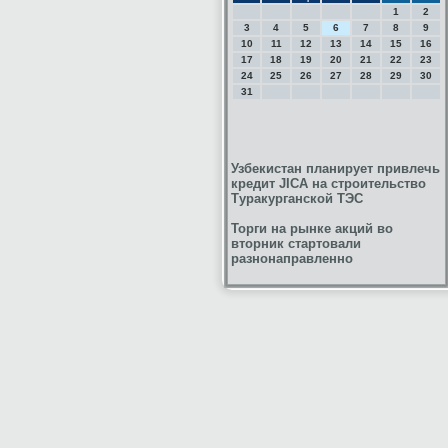
1
2
3
4
5
6
7
8
9
10
11
12
13
14
15
16
17
18
19
20
21
22
23
24
25
26
27
28
29
30
31
Узбекистан планирует привлечь
кредит JICA на строительство
Туракурганской ТЭС
Торги на рынке акций во
вторник стартовали
разнонаправленно