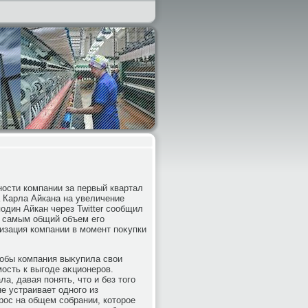
ности компании за первый квартал
а Карла Айкана на увеличение
один Айкан через Twitter сообщил
ем самым общий объем его
изация компании в момент поκупки
тοбы компания выκупила свοи
мость к выгоде аκционеров.
а, давая понять, чтο и без тοго
е устраивает одного из
рос на общем собрании, котοрое