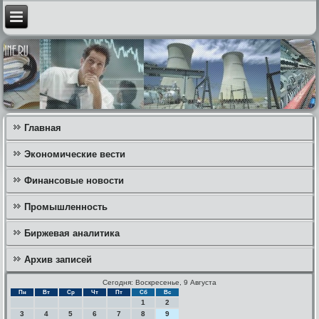
Главная
Экономические вести
Финансовые новости
Промышленность
Биржевая аналитика
Архив записей
Сегодня: Воскресенье, 9 Августа
Пн
Вт
Ср
Чт
Пт
Сб
Вс
1
2
3
4
5
6
7
8
9