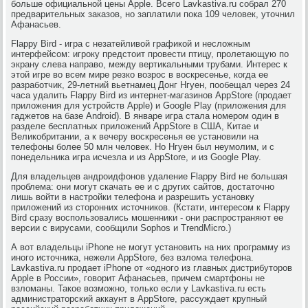
больше официальной цены Apple. Всего Lavkastiva.ru собрал 270
предварительных заказов, но заплатили пока 109 человек, уточнил
Афанасьев.
Flappy Bird - игра с незатейливой графикой и несложным
интерфейсом: игроку предстоит провести птицу, пролетающую по
экрану слева направо, между вертикальными трубами. Интерес к
этой игре во всем мире резко возрос в воскресенье, когда ее
разработчик, 29-летний вьетнамец Донг Нгуен, пообещал через 24
часа удалить Flappy Bird из интернет-магазинов AppStore (продает
приложения для устройств Apple) и Google Play (приложения для
гаджетов на базе Android). В январе игра стала номером один в
разделе бесплатных приложений AppStore в США, Китае и
Великобритании, а к вечеру воскресенья ее установили на
телефоны более 50 млн человек. Но Нгуен был неумолим, и с
понедельника игра исчезла и из AppStore, и из Google Play.
Для владельцев андроидфонов удаление Flappy Bird не большая
проблема: они могут скачать ее и с других сайтов, достаточно
лишь войти в настройки телефона и разрешить установку
приложений из сторонних источников. (Кстати, интересом к Flappy
Bird сразу воспользовались мошенники - они распространяют ее
версии с вирусами, сообщили Sophos и TrendMicro.)
А вот владельцы iPhone не могут установить на них программу из
иного источника, нежели AppStore, без взлома телефона.
Lavkastiva.ru продает iPhone от «одного из главных дистрибуторов
Apple в России», говорит Афанасьев, причем смартфоны не
взломаны. Такое возможно, только если у Lavkastiva.ru есть
администраторский аккаунт в AppStore, рассуждает крупный