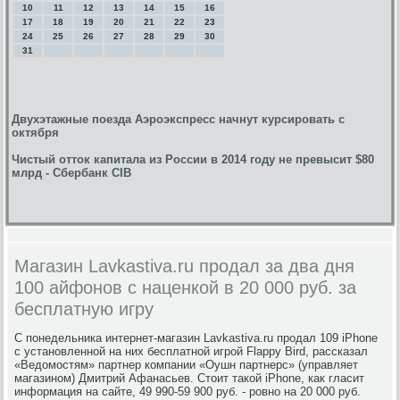
10
11
12
13
14
15
16
17
18
19
20
21
22
23
24
25
26
27
28
29
30
31
Двухэтажные поезда Аэроэкспресс начнут курсировать с
октября
Чистый отток капитала из России в 2014 году не превысит $80
млрд - Сбербанк CIB
Магазин Lavkastiva.ru продал за два дня
100 айфонов с наценкой в 20 000 руб. за
бесплатную игру
С понедельника интернет-магазин Lavkastiva.ru продал 109 iPhone
с установленной на них бесплатной игрой Flappy Bird, рассказал
«Ведомостям» партнер компании «Оушн партнерс» (управляет
магазином) Дмитрий Афанасьев. Стоит такой iPhone, как гласит
информация на сайте, 49 990-59 900 руб. - ровно на 20 000 руб.