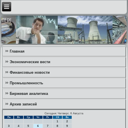
Главная
Экономические вести
Финансовые новости
Промышленность
Биржевая аналитика
Архив записей
Сегодня: Четверг, 6 Августа
Пн
Вт
Ср
Чт
Пт
Сб
Вс
1
2
3
4
5
6
7
8
9