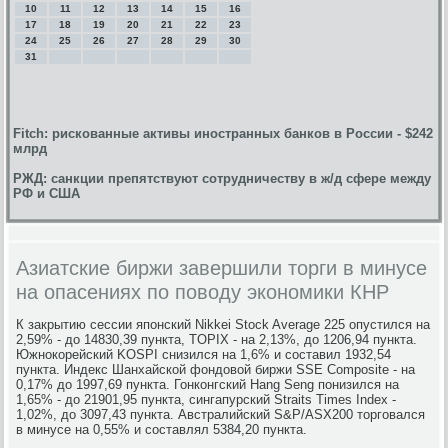
10
11
12
13
14
15
16
17
18
19
20
21
22
23
24
25
26
27
28
29
30
31
Fitch: рискованные активы иностранных банков в России - $242
млрд
РЖД: санкции препятствуют сотрудничеству в ж/д сфере между
РФ и США
Азиатские биржи завершили торги в минусе
на опасениях по поводу экономики КНР
К закрытию сессии японский Nikkei Stock Average 225 опустился на
2,59% - до 14830,39 пункта, TOPIX - на 2,13%, до 1206,94 пункта.
Южнокорейский KOSPI снизился на 1,6% и составил 1932,54
пункта. Индекс Шанхайской фондовой биржи SSE Composite - на
0,17% до 1997,69 пункта. Гонконгский Hang Seng понизился на
1,65% - до 21901,95 пункта, сингапурский Straits Times Index -
1,02%, до 3097,43 пункта. Австралийский S&P/ASX200 торговался
в минусе на 0,55% и составлял 5384,20 пункта.