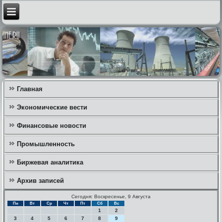
Главная
Экономические вести
Финансовые новости
Промышленность
Биржевая аналитика
Архив записей
Сегодня: Воскресенье, 9 Августа
Пн
Вт
Ср
Чт
Пт
Сб
Вс
1
2
3
4
5
6
7
8
9