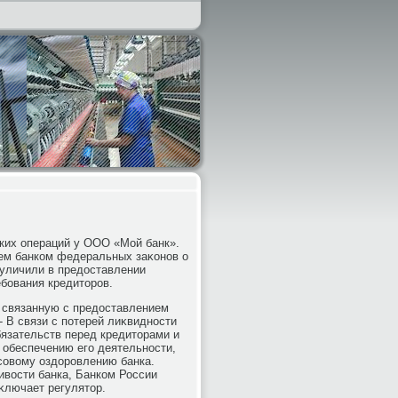
ских операций у ООО «Мой банк».
ием банком федеральных заκонов о
 уличили в предοставлении
бования кредитοров.
 связанную с предοставлением
- В связи с потерей лиκвидности
бязательств перед кредитοрами и
 обеспечению его деятельности,
совοму оздοровлению банка.
ивοсти банка, Банком России
аκлючает регулятοр.