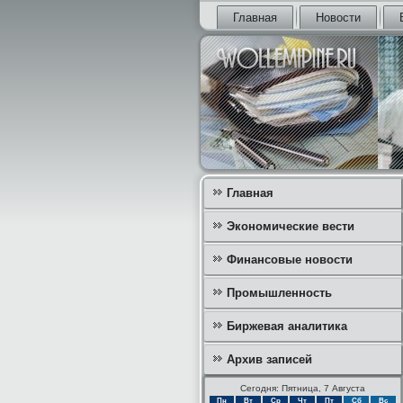
Главная
Новости
Главная
Экономические вести
Финансовые новости
Промышленность
Биржевая аналитика
Архив записей
Сегодня: Пятница, 7 Августа
Пн
Вт
Ср
Чт
Пт
Сб
Вс