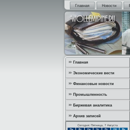
Главная
Новости
Главная
Экономические вести
Финансовые новости
Промышленность
Биржевая аналитика
Архив записей
Сегодня: Пятница, 7 Августа
Пн
Вт
Ср
Чт
Пт
Сб
Вс