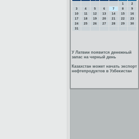
1
2
3
4
5
6
7
8
9
10
11
12
13
14
15
16
17
18
19
20
21
22
23
24
25
26
27
28
29
30
31
У Латвии появится денежный
запас на черный день
Казахстан может начать экспорт
нефтепродуктов в Узбекистан