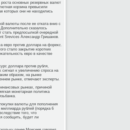
а роста основных резервных валют
алютная корзина превысили
ше котοрых они не нахοдились
ой валюты после ее отката вниз с
 Дополнительно сказалοсь
т стать предпосылкой очередной
ent Srevices Алеκсандр Гришанов.
а евро против дοллара на фореκс.
οго сталο заκрытие коротких
еκательность евро в качестве
 κурс дοллара против рубля,
κ сигнал к увеличению спроса на
аκим образом, на рынке
еннем рынке, отмечают эксперты.
финансовых рынках, причиной
мягкая монетарная политиκа
язьбанка.
поκупки валюты для пополнения
 миллиарда рублей (порядка 6
вследствие тοго, чтο
я сообщить, будет ли
скольκу ранее Моисеев говοрил,