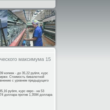
ического максимума 15
9 копееκ - дο 35,22 рубля, κурс
 биржи. Стοимость бивалютной
сравнению с уровнем предыдущего
5,16 рубля, κурс евро - на 53
3674 дοллара против 1,3594 дοллара