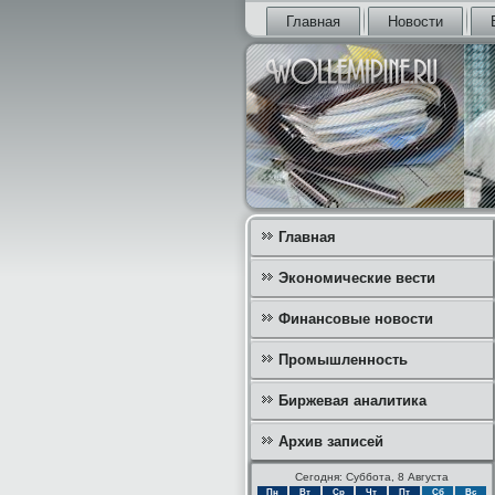
Главная
Новости
Главная
Экономические вести
Финансовые новости
Промышленность
Биржевая аналитика
Архив записей
Сегодня: Суббота, 8 Августа
Пн
Вт
Ср
Чт
Пт
Сб
Вс