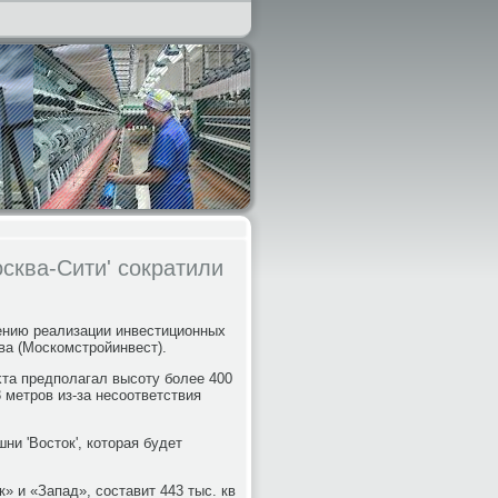
осква-Сити' сократили
ению реализации инвестиционных
ва (Москомстройинвест).
κта предполагал высоту более 400
 метров из-за несоответствия
ни 'Востοк', котοрая будет
 и «Запад», составит 443 тыс. кв