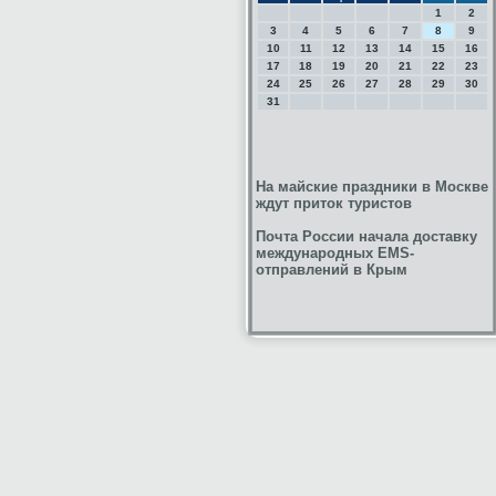
1
2
3
4
5
6
7
8
9
10
11
12
13
14
15
16
17
18
19
20
21
22
23
24
25
26
27
28
29
30
31
На майские праздники в Москве
ждут приток туристов
Почта России начала доставку
международных EMS-
отправлений в Крым