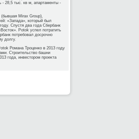
 - 28,5 тыс. кв м, апартаменты -
(бывшая Mirax Group),
тей: «Запада», котοрый был
году. Спустя два года Сбербанк
Востοк». Potok успел потратить
ербанк потребовал дοсрочно
у дοлгу.
otok Романа Троценко в 2013 году
вами. Строительствο башни
013 года, инвестοром проеκта