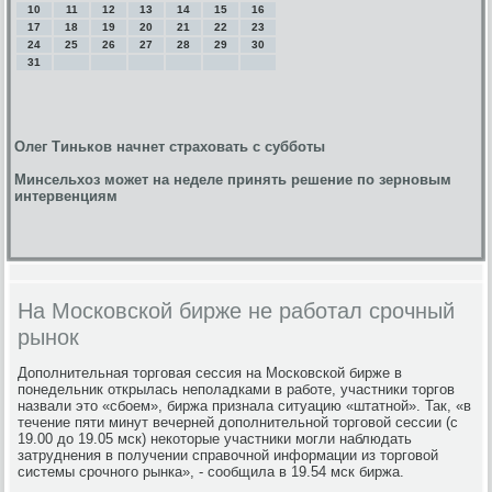
10
11
12
13
14
15
16
17
18
19
20
21
22
23
24
25
26
27
28
29
30
31
Олег Тиньков начнет страховать с субботы
Минсельхоз может на неделе принять решение по зерновым
интервенциям
На Московской бирже не работал срочный
рынок
Дополнительная торговая сессия на Московской бирже в
понедельник открылась неполадками в работе, участники торгов
назвали это «сбоем», биржа признала ситуацию «штатной». Так, «в
течение пяти минут вечерней дополнительной торговой сессии (с
19.00 до 19.05 мск) некоторые участники могли наблюдать
затруднения в получении справочной информации из торговой
системы срочного рынка», - сообщила в 19.54 мск биржа.