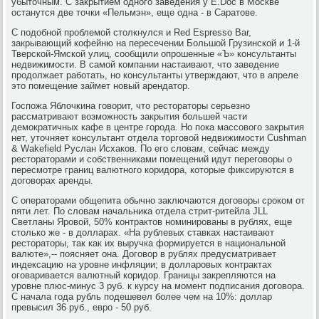
убыточным. С закрытием одного заведения у Е.Doc в Москве
останутся две точки «Пельмэн», еще одна - в Саратове.
С подобной проблемой столкнулся и Red Espresso Bar,
закрывающий кофейню на пересечении Большой Грузинской и 1-й
Тверской-Ямской улиц, сообщили опрошенные «Ъ» консультанты
недвижимости. В самой компании настаивают, что заведение
продолжает работать, но консультанты утверждают, что в апреле
это помещение займет новый арендатор.
Госпожа Яблочкина говорит, что рестораторы серьезно
рассматривают возможность закрытия большей части
демократичных кафе в центре города. Но пока массового закрытия
нет, уточняет консультант отдела торговой недвижимости Cushman
& Wakefield Руслан Исхаков. По его словам, сейчас между
рестораторами и собственниками помещений идут переговоры о
пересмотре границ валютного коридора, которые фиксируются в
договорах аренды.
С операторами общепита обычно заключаются договоры сроком от
пяти лет. По словам начальника отдела стрит-ритейла JLL
Светланы Яровой, 50% контрактов номинированы в рублях, еще
столько же - в долларах. «На рублевых ставках настаивают
рестораторы, так как их выручка формируется в национальной
валюте»,-- поясняет она. Договор в рублях предусматривает
индексацию на уровне инфляции; в долларовых контрактах
оговаривается валютный коридор. Границы закрепляются на
уровне плюс-минус 3 руб. к курсу на момент подписания договора.
С начала года рубль подешевел более чем на 10%: доллар
превысил 36 руб., евро - 50 руб.