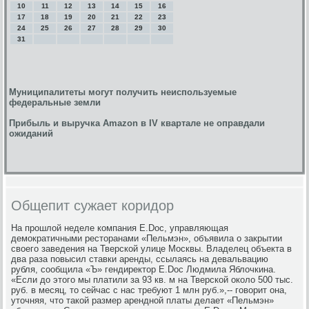
10
11
12
13
14
15
16
17
18
19
20
21
22
23
24
25
26
27
28
29
30
31
Муниципалитеты могут получить неиспользуемые
федеральные земли
Прибыль и выручка Amazon в IV квартале не оправдали
ожиданий
Общепит сужает коридор
На прошлой неделе компания Е.Doc, управляющая
демократичными ресторанами «Пельмэн», объявила о закрытии
своего заведения на Тверской улице Москвы. Владелец объекта в
два раза повысил ставки аренды, ссылаясь на девальвацию
рубля, сообщила «Ъ» гендиректор Е.Doc Людмила Яблочкина.
«Если до этого мы платили за 93 кв. м на Тверской около 500 тыс.
руб. в месяц, то сейчас с нас требуют 1 млн руб.»,-- говорит она,
уточняя, что такой размер арендной платы делает «Пельмэн»