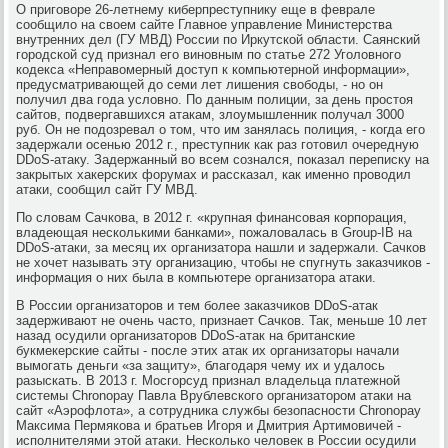
О приговоре 26-летнему киберпреступнику еще в феврале
сообщило на своем сайте Главное управление Министерства
внутренних дел (ГУ МВД) России по Иркутской области. Саянский
городской суд признал его виновным по статье 272 Уголовного
кодекса «Неправомерный доступ к компьютерной информации»,
предусматривающей до семи лет лишения свободы, - но он
получил два года условно. По данным полиции, за день простоя
сайтов, подвергавшихся атакам, злоумышленник получал 3000
руб. Он не подозревал о том, что им занялась полиция, - когда его
задержали осенью 2012 г., преступник как раз готовил очередную
DDoS-атаку. Задержанный во всем сознался, показал переписку на
закрытых хакерских форумах и рассказал, как именно проводил
атаки, сообщил сайт ГУ МВД.
По словам Сачкова, в 2012 г. «крупная финансовая корпорация,
владеющая несколькими банками», пожаловалась в Group-IB на
DDoS-атаки, за месяц их организатора нашли и задержали. Сачков
не хочет называть эту организацию, чтобы не спугнуть заказчиков -
информация о них была в компьютере организатора атаки.
В России организаторов и тем более заказчиков DDoS-атак
задерживают не очень часто, признает Сачков. Так, меньше 10 лет
назад осудили организаторов DDoS-атак на британские
букмекерские сайты - после этих атак их организаторы начали
вымогать деньги «за защиту», благодаря чему их и удалось
разыскать. В 2013 г. Мосгорсуд признал владельца платежной
системы Chronopay Павла Врублевского организатором атаки на
сайт «Аэрофлота», а сотрудника службы безопасности Chronopay
Максима Пермякова и братьев Игоря и Дмитрия Артимовичей -
исполнителями этой атаки. Несколько человек в России осудили