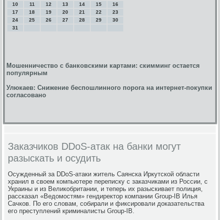
10
11
12
13
14
15
16
17
18
19
20
21
22
23
24
25
26
27
28
29
30
31
Мошенничество с банковскими картами: скимминг остается
популярным
Улюкаев: Снижение беспошлинного порога на интернет-покупки
согласовано
Заказчиков DDoS-атак на банки могут
разыскать и осудить
Осужденный за DDoS-атаки житель Саянска Иркутской области
хранил в своем компьютере переписку с заказчиками из России, с
Украины и из Великобритании, и теперь их разыскивает полиция,
рассказал «Ведомостям» гендиректор компании Group-IB Илья
Сачков. По его словам, собирали и фиксировали доказательства
его преступлений криминалисты Group-IB.