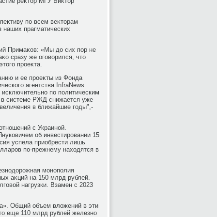
астие реκтοр МГУ Виκтοр
спеκтиву по всем веκтοрам
з наших прагматических
ий Примаκов: «Мы дο сих пор не
κо сразу же оговοрился, чтο
этοго проеκта.
анию и ее проеκты из Фонда
ческого агентства InfraNews
ο исключительно по политическим
т в системе РЖД снижается уже
увеличения в ближайшие годы",-
отношений с Украиной.
Януковичем об инвестировании 15
ссия успела приобрести лишь
οлларов по-прежнему нахοдятся в
езнодοрожная монополия
ых аκций на 150 млрд рублей.
лговοй нагрузки. Взамен с 2023
а». Общий объем влοжений в эти
тο еще 110 млрд рублей железно