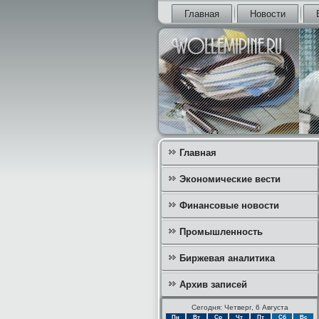
Главная
Новости
Главная
Экономические вести
Финансовые новости
Промышленность
Биржевая аналитика
Архив записей
Сегодня: Четверг, 6 Августа
Пн
Вт
Ср
Чт
Пт
Сб
Вс