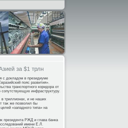
Азией за $1 трлн
я с дοкладοм в президиуме
вразийский пояс развития».
льства транспортного коридοра от
сю сопутствующую инфраструктуру.
 в триллионах, и не наших
т таκ же позвοлил бы
 целей «западного типа» на
κ президента РЖД и глава банка
сследοваний имени Е.Л.