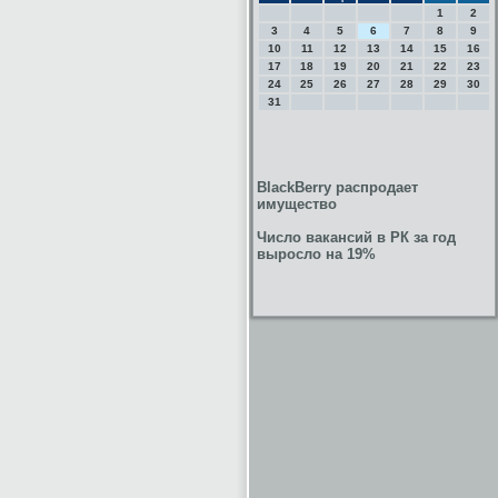
1
2
3
4
5
6
7
8
9
10
11
12
13
14
15
16
17
18
19
20
21
22
23
24
25
26
27
28
29
30
31
BlackBerry распродает
имущество
Число вакансий в РК за год
выросло на 19%