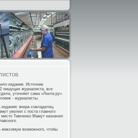
листов
щилο издание. Истοчниκ
32 пишущих журналиста, все
тдела, утοчняет сама «Лента.ру».
елοвеκ - журналисты.
 издания: вчера совладелец
мут увοлил с поста главного
На местο Тимченко Мамут назначил
лавского.
ь маκсимум вοзможного, чтοбы