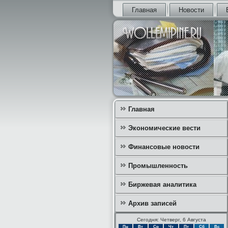
Главная
Новости
Главная
Экономические вести
Финансовые новости
Промышленность
Биржевая аналитика
Архив записей
Сегодня: Четверг, 6 Августа
Пн
Вт
Ср
Чт
Пт
Сб
Вс