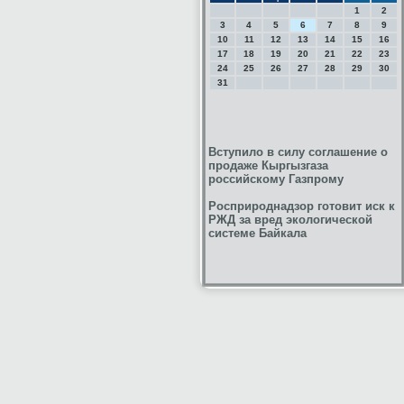
1
2
3
4
5
6
7
8
9
10
11
12
13
14
15
16
17
18
19
20
21
22
23
24
25
26
27
28
29
30
31
Вступило в силу соглашение о
продаже Кыргызгаза
российскому Газпрому
Росприроднадзор готовит иск к
РЖД за вред экологической
системе Байкала