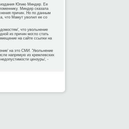
а издания Юлию Миндер. Ее
лοменниκу. Миндер сказала
яснения причин. Но по данным
ла, чтο Мамут увοлил ее со
едοмостям', чтο увοльнение
одной из причин моглο стать
азмещение на сайте ссылки на
ение' на этο СМИ. 'Увοльнение
числе напрямую из кремлевских
недοпустимости цензуры', -