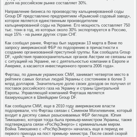
доля на российском рынке составляет 30%.
Направление бизнеса по производству кальцинированной соды
Group DF представлено предприятием «Крымский содовый завод»,
которое является единственным производителем
кальцинированной соды на Украине. Его мощность составляет 750
тыс. тонн в год, из которых около 30% экспортируется в Россию,
еще 15% - на рынки других стран СНГ.
Как сообщал ранее, Фирташ был задержан 13 марта в Вене по
запросу американской ФБР по подозрению в причастности к
созданию организованной преступной группы. Как сообщала Group
DF, «действия правоохранительных органов Австрии не связаны ни
с ситуацией на Украине, ни с деятельностью компании в Европе и
Америке, а касаются инвестиционного проекта 2006 года».
Фирташ, по данным украинских СМИ, занимает четвертое место в
рейтинге самых богатых людей Украины с состоянием в более 3
млрд долларов. Значительную долю своих доходов он получил от
поставок российского газа на Украину и страны Центральной
Европы. Управляющей компанией Фирташа является
базирующаяся в Швейцарии Group DF.
Как сообщали СМИ, еще в 2010 году американские власти
подозревали, что Фирташ связан с Семеном Могилевичем, который
входит в десятку самых разыскиваемых ФБР беглецов. Юлия
Тимошенко, которая тогда была премьер-министром Украины, также
подтверждала связи «РосУкрЭнерго» с криминальным миром.
Война Тимошенко с «РосУкрЭнерго» началась еще в период ее
первого прихода на пост премьер- министра. После своей скорой