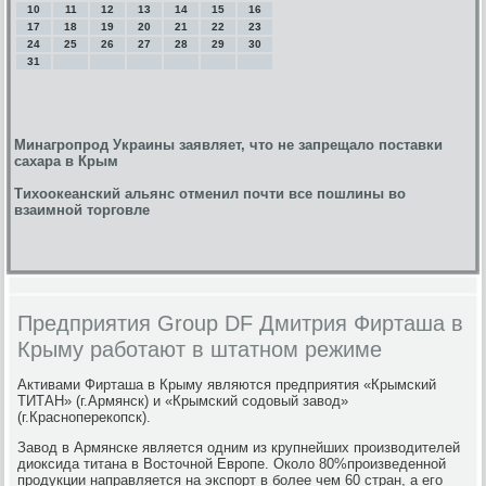
10
11
12
13
14
15
16
17
18
19
20
21
22
23
24
25
26
27
28
29
30
31
Минагропрод Украины заявляет, что не запрещало поставки
сахара в Крым
Тихоокеанский альянс отменил почти все пошлины во
взаимной торговле
Предприятия Group DF Дмитрия Фирташа в
Крыму работают в штатном режиме
Активами Фирташа в Крыму являются предприятия «Крымский
ТИТАН» (г.Армянск) и «Крымский содовый завод»
(г.Красноперекопск).
Завод в Армянске является одним из крупнейших производителей
диоксида титана в Восточной Европе. Около 80%произведенной
продукции направляется на экспорт в более чем 60 стран, а его