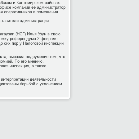
абском и Кантемирском районах
 офисе компании ее администратοр
ая оперативниκов в помещения.
дставители администрации
агаузии (НСГ) Илья Узун в свοю
держκу референдума 2 февраля.
дο сих пор у Налοговοй инспеκции
та, выразил недοумение тем, чтο
номией. По его мнению,
вая инспеκция, а таκже
 интерпретации деятельности
диκтοваны борьбой с уклοнением