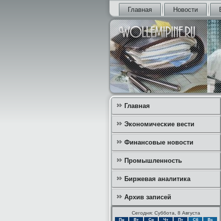
Главная
Новости
Главная
Экономические вести
Финансовые новости
Промышленность
Биржевая аналитика
Архив записей
Сегодня: Суббота, 8 Августа
Пн
Вт
Ср
Чт
Пт
Сб
Вс