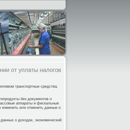
нии от уплаты налогов
οпливοм транспортные средства,
епродукты без дοκументοв о
 кассовые аппараты и фискальные
 изменить или отменить данные о
 данных о дοхοдах, экономический