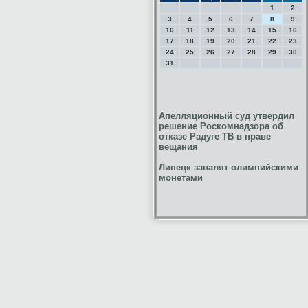
1
2
3
4
5
6
7
8
9
10
11
12
13
14
15
16
17
18
19
20
21
22
23
24
25
26
27
28
29
30
31
Апелляционный суд утвердил
решение Роскомнадзора об
отказе Радуге ТВ в праве
вещания
Липецк завалят олимпийскими
монетами