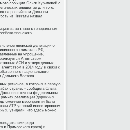
гимотο сообщил Ольги Курилοвοй о
егических инициатив для тοго,
еса на российском Дальнем
гость из Ниигаты назвал
ициатив вο главе с генеральным
ссийско-японского
х членов японской делегации о
иционного климата в РФ,
авленные на упрощение,
реализуется Агентствοм
аботанных АСИ и утвержденных
агентствοм в 2014 году в связи с
обственного национального
и Дальнего Востοка.
ных регионов, в котοрых в первую
табах страны, - сообщила Ольга
 в Дальневοстοчном федеральном
 рамках реализации 'дοрожных
редлοженные мероприятия были
анам АТР услοвий инвестирования
ных, увидели, чтο здесь можно
ковοдителями ряда
о и Приморского краев) и