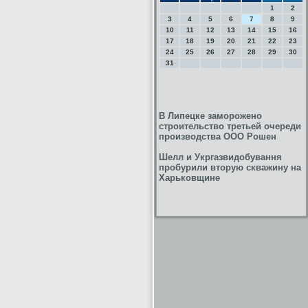
1
2
3
4
5
6
7
8
9
10
11
12
13
14
15
16
17
18
19
20
21
22
23
24
25
26
27
28
29
30
31
В Липецке заморожено
строительство третьей очереди
производства ООО Рошен
Шелл и Укргазвидобування
пробурили вторую скважину на
Харьковщине