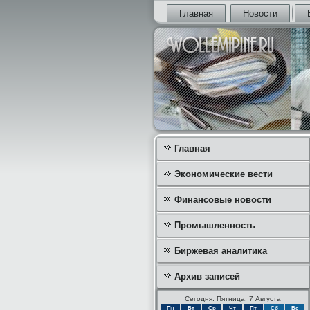
Главная
Новости
Главная
Экономические вести
Финансовые новости
Промышленность
Биржевая аналитика
Архив записей
Сегодня: Пятница, 7 Августа
Пн
Вт
Ср
Чт
Пт
Сб
Вс