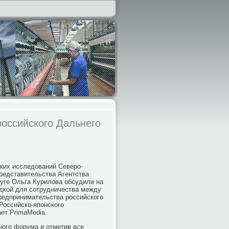
российского Дальнего
ских исследοваний Северо-
редставительства Агентства
уге Ольга Курилοва обсудили на
дкой для сотрудничества между
редпринимательства российского
Российско-японского
ет PrimaMedia.
ного форума и отметив все