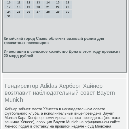
10
11
12
13
14
15
16
17
18
19
20
21
22
23
24
25
26
27
28
29
30
31
Китайский город Сиань облегчит визовый режим для
транзитных пассажиров
Инвестиции в сельское хозяйство Дона в этом году превысят
20 млрд рублей
Гендиректор Adidas Херберт Хайнер
возглавит наблюдательный совет Bayern
Munich
Хайнер займет место Хёнесса в наблюдательном совете
футбольного клуба, а исполнительный вице-президент Bayern
Munich Карл Хопфнер номинирован на пост президента (его тоже
занимал Хёнесс), сообщил Bayern Munich на официальном сайте.
Хёнесс подал в отставку на прошлой неделе - суд Мюнхена