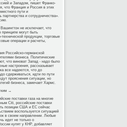
ссией и Западом, пишет Франко-
, что Франция и Россия в этих
местного пути и
ь партнерства и сотрудничества».
сию.
Вашингтон не исключает, что
в принципе могут быть
о-технической продукции, торговые
совые операции и расчеты,
ия Российско-германской
ителями бизнеса. Политические
т, что виноват Запад - надо было
жные настроения, рассказывает
ка все надеются, что до
до сдерживаться, идти по пути
ждут прояснения ситуации, но
тегий бизнеса, замечает Хармс.
егким →
йские поставки газа на многие
ым Citi, российские поставки
ть позиции США и ЕС сейчас
ьствием воспользуется ситуацией
вок в своем направлении. Любые
чь идет не только о
России купят у КНР, добавляет