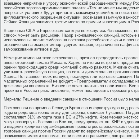
взаимное неприятие и угрозу экономической разобщенности между Ро
российская торгово-промышленная палата: «Тем не менее мы надеемся
непростых условиях будут прилагать максимум усилий для поиска сов
дипломатического разрешения ситуации, осознавая взаимную важност
Сейчас Франция занимает третье место по прямым инвестициям в Рос
Введенные США и Евросоюзом санкции не коснулись бизнесменов, но 
список может быть расширен. Набор экономических санкций, которые 
использованы, велик: эмбарго на поставки российского сырья и военн
ограничения на экспорт-импорт других товаров, ограничения на финан
замораживание активов и др.
Немецкие компании тоже встревожены, признал председатель правлен
внешнеторговой палаты Михаэль Хармс по итогам встречи с представ
оценки происходящего среди компаний сильно разнятся. Многие считаю
учитывать российскую позицию, но есть и диаметрально противополо
Хармс. Но главное - всех волнует, последуют ли торговые санкции. По
масштабных ограничений не дойдет: «Предприниматели солидарны: на
деэскалации конфликта. Бизнес не хочет платить за политиков». Все 
проекты в России приостановлены, может последовать пересмотр стра
Меркель: Решение о введении санкций в отношении России было нел
Построенная во времена Леонида Брежнева инфраструктура под росси
годы определила геополитику для Европы, отмечает Лукьянов. По данн
составляют 31% импорта газа в ЕС и 27% нефти. Чрезмерная жесткос
могут развернуть Россию на Восток, предупреждает он: КНР с удовол
и выделит кредиты под амбициозные проекты роста российских поста
торговые санкции против России ударят по европейскому бизнесу, и ре
взаимозависимости экономик: если ввести ограничения, завтра все в 