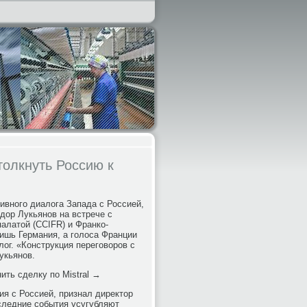
толкнуть Россию к
ивного диалога Запада с Россией,
дор Лукьянов на встрече с
алатой (CCIFR) и Франко-
ишь Германия, а голоса Франции
ог. «Конструкция переговоров с
укьянов.
ть сделку по Mistral →
ия с Россией, признал директор
следние события усугубляют