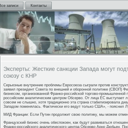
Все записи
Контакты
Эксперты: Жесткие санкции Запада могут под
союзу с КНР
Серьезные внутренние проблемы Евросоюза сыграли против конcтрукт
заявил президент Совета по внешней и оборонной политике (СВОП) Фе
бизнесом, организованной Франко-российской торгово-промышленной п
российским аналитическим центром Обсерво. От лица ЕС выступает л
совсем не слышно, хотя традиционно эта страна стабилизировала диал
Западом поменялась. Фактически его ведут только США», - пояснил Л
МИД Франции: Если Путин продолжит свою политику, мы можем отмени
Французский бизнес очень обеспокоен, как будут развиваться отношен
Франко-российского аналитического центра Обсерво Арно Дюбьен. По