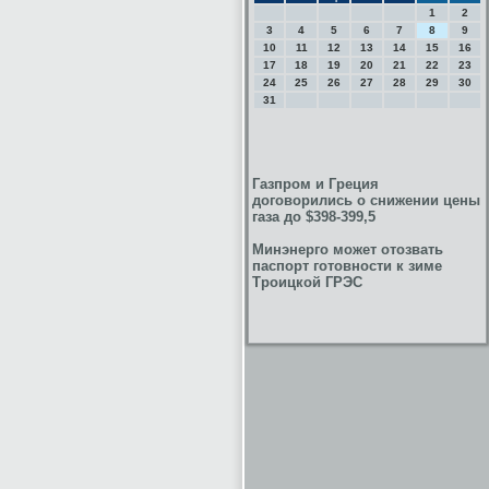
1
2
3
4
5
6
7
8
9
10
11
12
13
14
15
16
17
18
19
20
21
22
23
24
25
26
27
28
29
30
31
Газпром и Греция
договорились о снижении цены
газа до $398-399,5
Минэнерго может отозвать
паспорт готовности к зиме
Троицкой ГРЭС