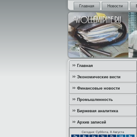
Главная
Новости
Главная
Экономические вести
Финансовые новости
Промышленность
Биржевая аналитика
Архив записей
Сегодня: Суббота, 8 Августа
Пн
Вт
Ср
Чт
Пт
Сб
Вс