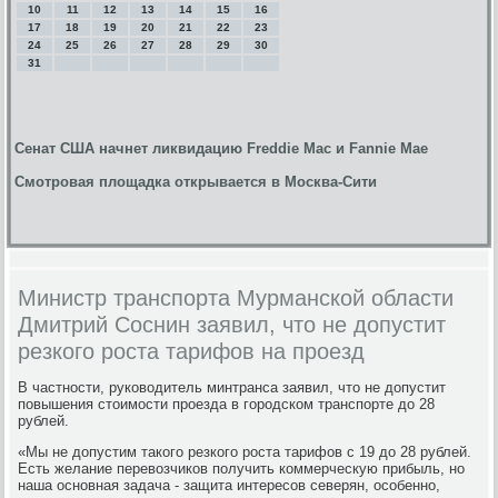
10
11
12
13
14
15
16
17
18
19
20
21
22
23
24
25
26
27
28
29
30
31
Сенат США начнет ликвидацию Freddie Mac и Fannie Mae
Смотровая площадка открывается в Москва-Сити
Министр транспорта Мурманской области
Дмитрий Соснин заявил, что не допустит
резкого роста тарифов на проезд
В частности, руководитель минтранса заявил, что не допустит
повышения стоимости проезда в городском транспорте до 28
рублей.
«Мы не допустим такого резкого роста тарифов с 19 до 28 рублей.
Есть желание перевозчиков получить коммерческую прибыль, но
наша основная задача - защита интересов северян, особенно,