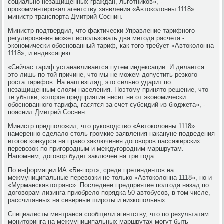
социально незащищенных граждан, льготников», -
прокомментировал агентству заявления «Автоколонны 1118»
министр транспорта Дмитрий Соснин.
Министр подтвердил, что фактически Управление тарифного
регулирования может использовать два метода расчета -
экономически обоснованный тариф, как того требует «Автоколонна
1118», и индексацию.
«Сейчас тариф устанавливается путем индексации. И делается
это лишь по той причине, что мы не можем допустить резкого
роста тарифов. На наш взгляд, это сильно ударит по
незащищенным слоям населения. Поэтому принято решение, что
те убытки, которое предприятие несет не от экономически
обоснованного тарифа, гасятся за счет субсидий из бюджета», -
пояснил Дмитрий Соснин.
Министр предположил, что руководство «Автоколонны 1118»
намеренно сделало столь громкие заявления накануне подведения
итогов конкурса на право заключения договоров пассажирских
перевозок по пригородным и междугородним маршрутам.
Напомним, договор будет заключен на три года.
По информации ИА «Би-порт», среди претендентов на
межмуниципальные перевозки не только «Автоколонна 1118», но и
«Мурманскавтотранс». Последнее предприятие полгода назад по
договорам лизинга приобрело порядка 50 автобусов, в том числе,
рассчитанных на северные широты и низкопольных.
Специалисты минтранса сообщили агентству, что по результатам
мониторинга на межмуниципальных маршрутах могут быть