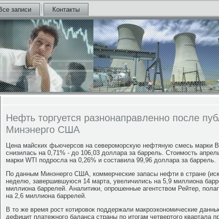
Все записи
Контакты
Нефть торгуется разнонаправленно после пу
Минэнерго США
Цена майских фьючерсов на североморскую нефтяную смесь марки Bren
снизилась на 0,71% - до 106,03 доллара за баррель. Стоимость апре
марки WTI подросла на 0,26% и составила 99,96 доллара за баррель.
По данным Минэнерго США, коммерческие запасы нефти в стране (иск
неделю, завершившуюся 14 марта, увеличились на 5,9 миллиона барре
миллиона баррелей. Аналитики, опрошенные агентством Рейтер, полаг
на 2,6 миллиона баррелей.
В то же время рост котировок поддержали макроэкономические данны
дефицит платежного баланса страны по итогам четвертого квартала пр