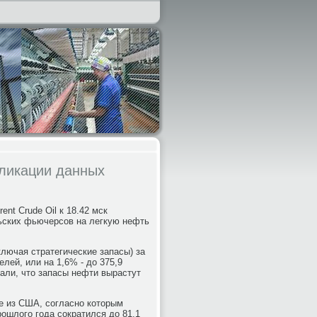
бликации данных
t Crude Oil к 18.42 мск
льских фьючерсов на легкую нефть
лючая стратегические запасы) за
лей, или на 1,6% - до 375,9
али, что запасы нефти вырастут
е из США, согласно которым
ошлого года сократился до 81,1