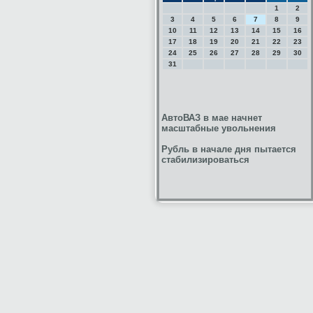
1
2
3
4
5
6
7
8
9
10
11
12
13
14
15
16
17
18
19
20
21
22
23
24
25
26
27
28
29
30
31
АвтоВАЗ в мае начнет
масштабные увольнения
Рубль в начале дня пытается
стабилизироваться