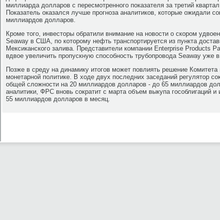
миллиарда долларов с пересмотренного показателя за третий квартал
Показатель оказался лучше прогноза аналитиков, которые ожидали с
миллиардов долларов.
Кроме того, инвесторы обратили внимание на новости о скором удвое
Seaway в США, по которому нефть транспортируется из пункта достав
Мексиканского залива. Представители компании Enterprise Products Pa
вдвое увеличить пропускную способность трубопровода Seaway уже в
Позже в среду на динамику итогов может повлиять решение Комитет
монетарной политике. В ходе двух последних заседаний регулятор со
общей сложности на 20 миллиардов долларов - до 65 миллиардов дол
аналитики, ФРС вновь сократит с марта объем выкупа гособлигаций и и
55 миллиардов долларов в месяц.