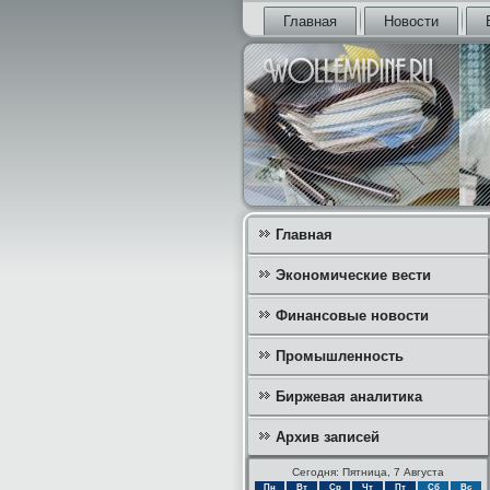
Главная
Новости
Главная
Экономические вести
Финансовые новости
Промышленность
Биржевая аналитика
Архив записей
Сегодня: Пятница, 7 Августа
Пн
Вт
Ср
Чт
Пт
Сб
Вс