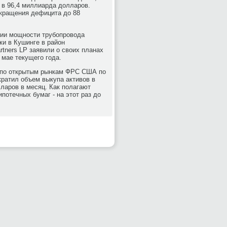
 в 96,4 миллиарда долларов.
окращения дефицита до 88
нии мощности трубопровода
ки в Кушинге в район
rtners LP заявили о своих планах
 мае текущего года.
а по открытым рынкам ФРС США по
кратил объем выкупа активов в
ларов в месяц. Как полагают
потечных бумаг - на этот раз до