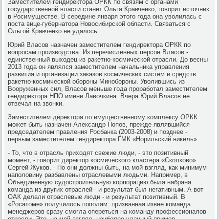
Заместителем гендиректора ОРКК по связям с органами
государственной власти станет Ольга Кравченко, говорит источник
в Росимуществе. В середине января этого года она уволилась с
поста вице-губернатора Новосибирской области. Связаться с
Ольгой Кравченко не удалось.
Юрий Власов назначен заместителем гендиректора ОРКК по
вопросам производства. Из перечисленных персон Власов -
единственный выходец из ракетно-космической отрасли. До весны
2013 года он являлся заместителем начальника управления
развития и организации заказов космических систем и средств
ракетно-космической обороны Минобороны. Уволившись из
Вооруженных сил, Власов меньше года проработал заместителем
гендиректора НПО имени Лавочкина. Вчера Юрий Власов не
отвечал на звонки.
Заместителем директора по имущественному комплексу ОРКК
может быть назначен Александр Попов, прежде являвшийся
председателем правления Росбанка (2003-2008) и позднее -
первым заместителем гендиректора ГМК «Норильский никель».
- То, что в отрасль приходят свежие люди, - это позитивный
момент, - говорит директор космического кластера «Сколково»
Сергей Жуков. - Но они должны быть, на мой взгляд, как минимум
наполовину разбавлены отраслевыми людьми. Например, в
Объединенную судостроительную корпорацию была набрана
команда из других отраслей - и результат был негативным. А вот
ОАК делали отраслевые люди - и результат позитивный. В
«Росатоме» получилось пополам: призванная извне команда
менеджеров сразу смогла опереться на команду профессионалов
отрасли. Это, на мой взгляд, наиболее удачный пример.