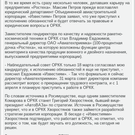
В то же время есть сразу несколько человек, делавших карьеру на
предприятиях «Ростеха». Максим Петров прежде возглавлял
юридический департамент Объединенной авиастроительной
корпорации. «Известиям» Петров заявил, что уже приступил к
исполнению обязанностей и будет отвечать за правовые и
юридические вопросы в ОРКК.
Заместителем гендиректора по качеству и надежности ракетно-
космической техники в ОРКК стал Владимир Евдокимов,
генеральный директор ОАО «Авиатехприемка» (100-процентная
дочка «Ростеха», на которую возложены функции центра
мониторинга качества продукции военного и двойного назначения,
выпускаемой предприятиями корпорации).
- Наблюдательный совет ОРКК только 18 марта согласовал мою
кандидатуру, к исполнению обязанностей я еще не приступил, -
пояснил Евдокимов «Известиям». - Так что формально я сейчас
директор «Авиатехприемки». 31 марта совет директоров компании
рассмотрит вопрос о прекращении трудового контракта, и с 1
апреля я планирую приступить к работе в ОРКК.
По словам источника в Росимуществе, еще одним заместителем
Комарова в ОРКК станет Григорий Хворостянов, бывший вице-
президент «АвтоВАЗа» по стратегии. Источник в Росимуществе
уверяет, что и в ОРКК Хворостянов также займется разработкой
стратегии развития корпорации. В беседе с «Известиями»
Хворостянов подтвердил, что работает в ОРКК, но отметил, что
вопрос о том, как будет звучать его должность, на сегодня не
решен.