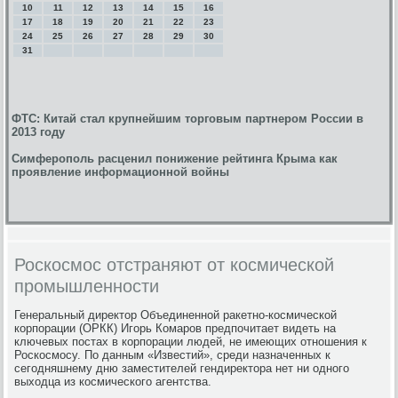
10
11
12
13
14
15
16
17
18
19
20
21
22
23
24
25
26
27
28
29
30
31
ФТС: Китай стал крупнейшим торговым партнером России в
2013 году
Симферополь расценил понижение рейтинга Крыма как
проявление информационной войны
Роскосмос отстраняют от космической
промышленности
Генеральный директор Объединенной ракетно-космической
корпорации (ОРКК) Игорь Комаров предпочитает видеть на
ключевых постах в корпорации людей, не имеющих отношения к
Роскосмосу. По данным «Известий», среди назначенных к
сегодняшнему дню заместителей гендиректора нет ни одного
выходца из космического агентства.