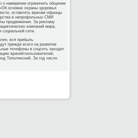
о о намерении ограничить общение
 «Об основах охраны здоровья
ости, оставлять врачам образцы
карства в непрофильных СМИ
лы продвижения. За рекламу
мацевтических компаний мира,
и социальной сети.
ылен, вся прибыль
дут прежде всего на развитие
льные телефоны в соцсеть заходит
кацию врачей-пользователей,
лод Тополянский. За год число