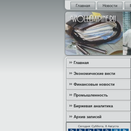
Главная
Новости
Главная
Экономические вести
Финансовые новости
Промышленность
Биржевая аналитика
Архив записей
Сегодня: Суббота, 8 Августа
Пн
Вт
Ср
Чт
Пт
Сб
Вс