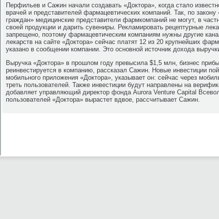
Перфильев и Сажин начали создавать «Доктора», когда стало известн
врачей и представителей фармацевтических компаний. Так, по закону
граждан» медицинские представители фармкомпаний не могут, в частн
своей продукции и дарить сувениры. Рекламировать рецептурные ле
запрещено, поэтому фармацевтическим компаниям нужны другие кана
лекарств на сайте «Доктора» сейчас платят 12 из 20 крупнейших фар
указано в сообщении компании. Это основной источник дохода выручк
Выручка «Доктора» в прошлом году превысила $1,5 млн, бизнес приб
реинвестируется в компанию, рассказал Сажин. Новые инвестиции пой
мобильного приложения «Доктора», указывает он: сейчас через моби
треть пользователей. Также инвестиции будут направлены на верифи
добавляет управляющий директор фонда Aurora Venture Capital Всево
пользователей «Доктора» вырастет вдвое, рассчитывает Сажин.