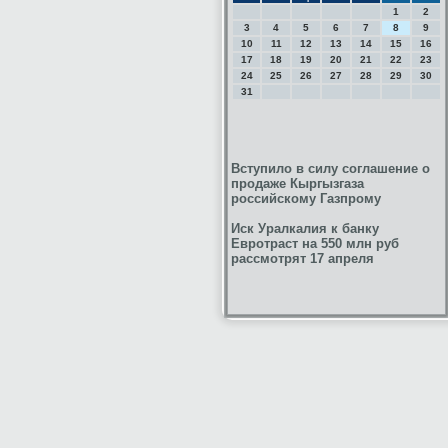
1
2
3
4
5
6
7
8
9
10
11
12
13
14
15
16
17
18
19
20
21
22
23
24
25
26
27
28
29
30
31
Вступило в силу соглашение о
продаже Кыргызгаза
российскому Газпрому
Иск Уралкалия к банку
Евротраст на 550 млн руб
рассмотрят 17 апреля