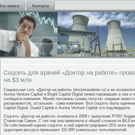
Все записи
Контакты
Соцсеть для врачей «Доктор на работе» пров
на $3 млн
Социальная сеть «Доктор на работе» (doctornarabote.ru) и ее основат
Aurora Venture Capital и Bright Capital Digital (инвестировавших в нее и
сообщила компания. Менее половины суммы получат «первые инвесто
раскрываются), остальное - сама компания. Вся соцсеть была оценена 
Capital Digital, Guard Capital и Aurora Venture Capital это подтвердили.
Соцсеть «Доктор на работе» основали в 2009 г. выпускник РГМУ Анд
Станислав Сажин. С тех пор она привлекла в общей сложности $4,8 мл
По собственной оценке соцсети, в ней зарегистрировано 25% всех вр
аудитория ресурса превышает 115 000 уникальных пользователей.