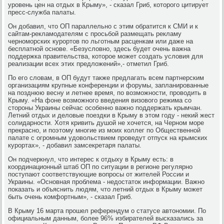
уровень цен на отдых в Крыму», - сказал Гриб, которого цитирует
пресс-служба палаты.
Он добавил, что ОП параллельно с этим обратится к СМИ и к
сайтам-рекламодателям с просьбой размещать рекламу
черноморских курортов по льготным расценкам или даже на
бесплатной основе. «Безусловно, здесь будет очень важна
поддержка правительства, которое может создать условия для
реализации всех этих предложений»,- отметил Гриб.
По его словам, в ОП будут также предлагать всем партнерским
организациям крупные конференции и форумы, запланированные
на позднюю весну и летнее время, по возможности, проводить в
Крыму. «На фоне возможного введения визового режима со
стороны Украины сейчас особенно важно поддержать крымчан.
Летний отдых и деловые поездки в Крыму в этом году - некий жест
солидарности. Хотя кривить душой не хочется, на Черном море
прекрасно, и поэтому многие из моих коллег по Общественной
палате с огромным удовольствием проведут отпуск на крымских
курортах», - добавил замсекретаря палаты.
Он подчеркнул, что интерес к отдыху в Крыму есть: в
координационный штаб ОП по ситуации в регионе регулярно
поступают соответствующие вопросы от жителей России и
Украины. «Основная проблема - недостаток информации. Важно
показать и объяснить людям, что летний отдых в Крыму может
быть очень комфортным», - сказал Гриб.
В Крыму 16 марта прошел референдум о статусе автономии. По
официальным данным, более 96% избирателей высказались за