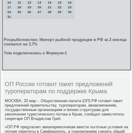
10
11
12
13
14
15
16
17
18
19
20
21
22
23
24
25
26
27
28
29
30
31
Росрыболовство: Импорт рыбной продукции в РФ за 2 месяца
снизился на 3,7%
Yota подключилась к Формуле-1
ОП России готовит пакет предложений
туроператорам по поддержке Крыма
МОСКВА, 20 мар -. Общественная палата (ОП) РФ готовит пакет
предложений правительству, туроператорам, авиакомпаниям,
государственным организациям и бизнес-структурам для
увеличения туристического потока в Крым, сообщил заместитель
секретаря ОП Владислав Гриб.
«ОП РФ предлагает авиаперевозчикам ввести льготные условия на
летние перелеты в Симферополь, а туркомпаниям снизить общий