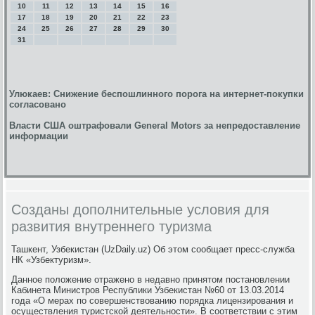
10
11
12
13
14
15
16
17
18
19
20
21
22
23
24
25
26
27
28
29
30
31
Улюкаев: Снижение беспошлинного порога на интернет-покупки
согласовано
Власти США оштрафовали General Motors за непредоставление
информации
Созданы дополнительные условия для
развития внутреннего туризма
Ташкент, Узбекистан (UzDaily.uz) Об этом сообщает пресс-служба
НК «Узбектуризм».
Данное положение отражено в недавно принятом постановлении
Кабинета Министров Республики Узбекистан №60 от 13.03.2014
года «О мерах по совершенствованию порядка лицензирования и
осуществления туристской деятельности». В соответствии с этим