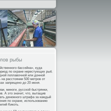
 лов рыбы
ственного бассейна», куда
ериод по охране нерестующих рыб.
дной поплавочной или донной
 на расстоянии 500 метров от
ках запрещено до 20 июня.
аи, миноги, русской быстрянки,
. А это значит, что, вытащив
ежать денежного штрафа за каждый
ления по охране, использованию
илий Кикоть.