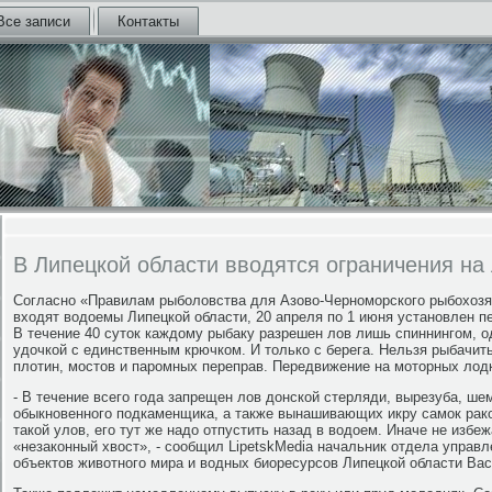
Все записи
Контакты
В Липецкой области вводятся ограничения на
Согласно «Правилам рыболовства для Азово-Черноморского рыбохозяй
входят водоемы Липецкой области, 20 апреля по 1 июня установлен п
В течение 40 суток каждому рыбаку разрешен лов лишь спиннингом, о
удочкой с единственным крючком. И только с берега. Нельзя рыбачить
плотин, мостов и паромных переправ. Передвижение на моторных лод
- В течение всего года запрещен лов донской стерляди, вырезуба, шем
обыкновенного подкаменщика, а также вынашивающих икру самок раков
такой улов, его тут же надо отпустить назад в водоем. Иначе не изб
«незаконный хвост», - сообщил LipetskMedia начальник отдела управ
объектов животного мира и водных биоресурсов Липецкой области Вас