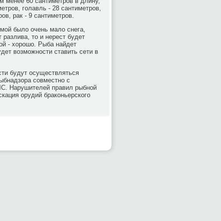
м менее 60 сантиметров в длину,
етров, голавль - 28 сантиметров,
ров, рак - 9 сантиметров.
имой было очень мало снега,
 разлива, то и нерест будет
гой - хорошо. Рыба найдет
удет возможности ставить сети в
асти будут осуществляться
ыбнадзора совместно с
ЧС. Нарушителей правил рыбной
кация орудий браконьерского