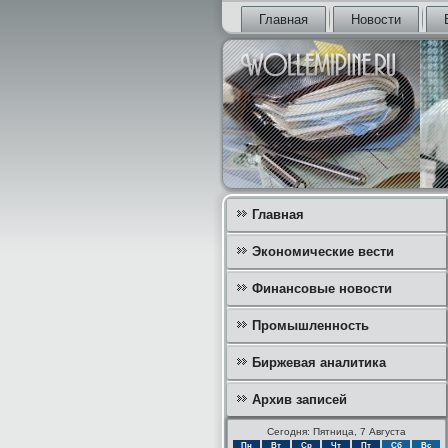
Главная
Новости
Главная
Экономические вести
Финансовые новости
Промышленность
Биржевая аналитика
Архив записей
Сегодня: Пятница, 7 Августа
Пн
Вт
Ср
Чт
Пт
Сб
Вс