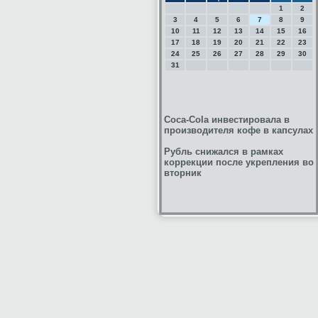
1
2
3
4
5
6
7
8
9
10
11
12
13
14
15
16
17
18
19
20
21
22
23
24
25
26
27
28
29
30
31
Coca-Cola инвестировала в
производителя кофе в капсулах
Рубль cнижался в рамках
коррекции после укрепления во
вторник