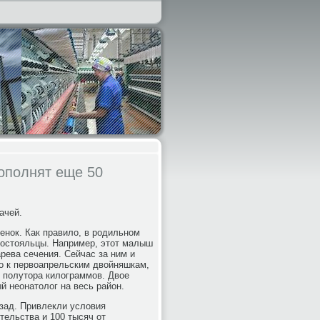
ополнят еще 50
ачей.
енок. Как правило, в родильном
постояльцы. Например, этот малыш
рева сечения. Сейчас за ним и
о к первоапрельским двойняшкам,
 полутора килограммов. Двое
 неонатолог на весь район.
азад. Привлекли условия
тельства и 100 тысяч от