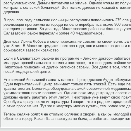
республиканского. Деньги потратили на жилье. Однако чтобы их получ
контракт с сельской больницей. Вот только далеко не каждый отважитс
деревню.
В прошлом году сельские больницы республики пополнились 275 спец
реализации программы из города на село перебрались около 900 врач
соседних регионов. За два года Малоязовская районная больница уве
Салаватский район переехали более 40 медработников.
Диагност Ирина Лобова в село приехала не совсем по своей воле. За 
уже 8 лет. В Малоязе трудится полтора года, как и многие на деньги 
собираются завести хозяйство.
Если в Салаватском районе по программе «Земский доктор» работают 
молодых врачей называют коллеги постарше, то в соседнем районе чи
Некоторые приехали из других регионов страны. Все дело в том, что 
новый медицинский центр.
Его земской больницей назвать сложно. Центр должен будет обслужив
Один перинатальный центр занимает только пять этажей. Есть еще пе
травматология. Больница оборудована самой современной медицинско
укомплектован почти полностью. Однако пока медцентр ждет своего о
должны начать работать этим летом. Некоторые уже ведут свою практ
Оренбурга сразу после интернатуры. Говорит, что в родном городе рабо
с этим проблем нет. Тут же и квартиру можно купить, тем более что де
Теперь селяне боятся не столько болячек и хворей, а как бы молодой
обратно в город. Какая бы аппаратура не была, а работать приходится 