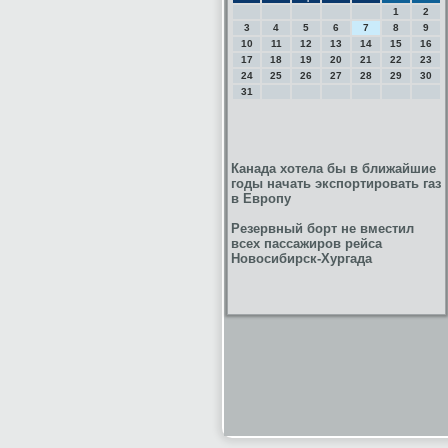
1
2
3
4
5
6
7
8
9
10
11
12
13
14
15
16
17
18
19
20
21
22
23
24
25
26
27
28
29
30
31
Канада хотела бы в ближайшие
годы начать экспортировать газ
в Европу
Резервный борт не вместил
всех пассажиров рейса
Новосибирск-Хургада