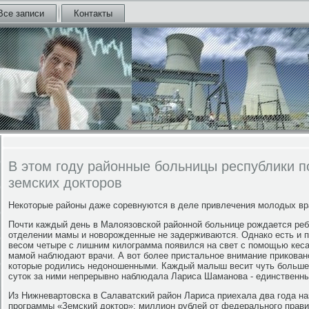
Все записи
Контакты
В этом году районные больницы республики п
земских докторов
Некоторые районы даже соревнуются в деле привлечения молодых вр
Почти каждый день в Малоязовской районной больнице рождается реб
отделении мамы и новорожденные не задерживаются. Однако есть и 
весом четыре с лишним килограмма появился на свет с помощью кеса
мамой наблюдают врачи. А вот более пристальное внимание прикован
которые родились недоношенными. Каждый малыш весит чуть больше
суток за ними непрерывно наблюдала Лариса Шаманова - единственный
Из Нижневартовска в Салаватский район Лариса приехала два года н
программы «Земский доктор»: миллион рублей от федерального прави