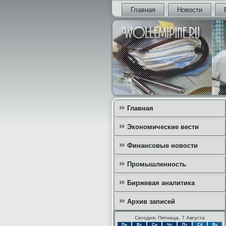
Главная
Новости
Главная
Экономические вести
Финансовые новости
Промышленность
Биржевая аналитика
Архив записей
Сегодня: Пятница, 7 Августа
Пн
Вт
Ср
Чт
Пт
Сб
Вс