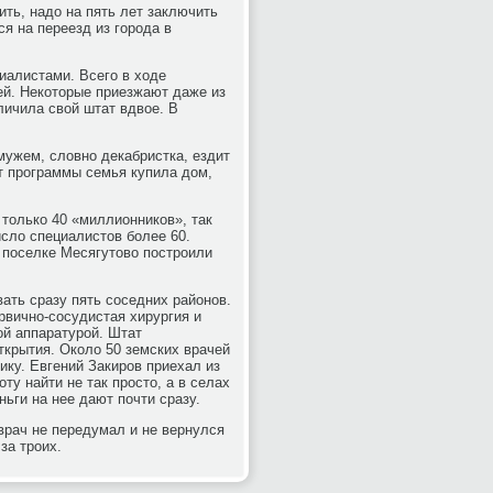
ить, надо на пять лет заключить
я на переезд из города в
иалистами. Всего в ходе
ей. Некоторые приезжают даже из
личила свой штат вдвое. В
мужем, словно декабристка, ездит
от программы семья купила дом,
только 40 «миллионников», так
сло специалистов более 60.
в поселке Месягутово построили
ать сразу пять соседних районов.
рвично-сосудистая хирургия и
й аппаратурой. Штат
ткрытия. Около 50 земских врачей
ику. Евгений Закиров приехал из
ту найти не так просто, а в селах
ньги на нее дают почти сразу.
 врач не передумал и не вернулся
за троих.