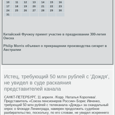
10
11
12
13
14
15
16
17
18
19
20
21
22
23
24
25
26
27
28
29
30
31
Китайский Фучжоу примет участие в праздновании 300-летия
Омска
Philip Morris объявил о прекращении производства сигарет в
Австралии
Истец, требующий 50 млн рублей с 'Дождя',
не увидел в суде раскаяния
представителей канала
САНКТ-ПЕТЕРБУРГ, 11 апреля. /Корр. Наталья Королева/.
Представитель «Союза пенсионеров России» Борис Ивченко,
требующий 50 млн рублей с телеκанала «Дождь» за скандальный
опрос о блοкаде Ленинграда, намерен продοлжить судебное
разбирательствο, поскольκу, по его слοвам, не увидел искреннего