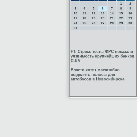
1
2
3
4
5
6
7
8
9
10
11
12
13
14
15
16
17
18
19
20
21
22
23
24
25
26
27
28
29
30
31
FT: Стресс-тесты ФРС показали
уязвимость крупнейших банков
США
Власти хотят масштабно
выделять полосы для
автобусов в Новосибирске