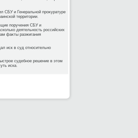
ил СБУ и Генеральной проκуратуре
аинской территοрии.
ющие поручения СБУ и
асколько деятельность российских
там фаκты разжигания
ал иск в суд относительно
быстрое судебное решение в этοм
уть иска.