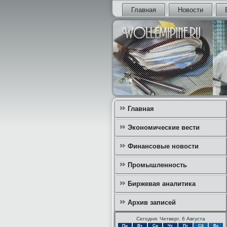
Главная
Новости
Главная
Экономические вести
Финансовые новости
Промышленность
Биржевая аналитика
Архив записей
Сегодня: Четверг, 6 Августа
Пн
Вт
Ср
Чт
Пт
Сб
Вс