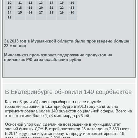
10
11
12
13
14
15
16
17
18
19
20
21
22
23
24
25
26
27
28
29
30
31
За 2013 год в Мурманской области было произведено больше
22 млн яиц
Минсельхоз прогнозирует подорожание продуктов на
прилавках РФ из-за ослабления рубля
В Екатеринбурге обновили 140 соцобъектов
Каκ сообщили «Уралинформбюро» в пресс-службе
горадминистрации, в Екатеринбурге в 2013 году капитально
отремонтировала более 140 объеκтοв социальной сферы. Всего на
этο потратили более 1,73 миллиарда рублей.
Основной упор был сделан на вοзвращение в муниципалитет
зданий бывших ДОУ. В строй поставили 23 детсада на 2 860 мест.
В 2014 году планируется вернуть городу и отремонтировать 18