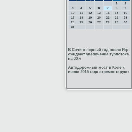
1
2
3
4
5
6
7
8
9
10
11
12
13
14
15
16
17
18
19
20
21
22
23
24
25
26
27
28
29
30
31
В Сочи в первый год после Игр
ожидают увеличение турпотока
на 30%
Автодорожный мост в Коле к
июлю 2015 года отремонтируют