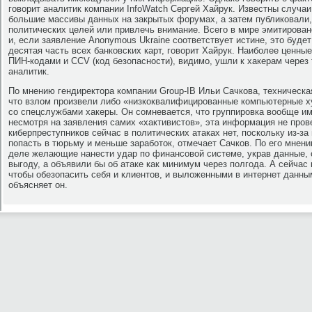
говорит аналитик компании InfoWatch Сергей Хайрук. Известны случаи
большие массивы данных на закрытых форумах, а затем публиковали,
политических целей или привлечь внимание. Всего в мире эмитирован
и, если заявление Anonymous Ukraine соответствует истине, это буде
десятая часть всех банковских карт, говорит Хайрук. Наиболее ценные
ПИН-кодами и CCV (код безопасности), видимо, ушли к хакерам через
аналитик.
По мнению гендиректора компании Group-IB Ильи Сачкова, техническая
что взлом произвели либо «низкоквалифицированные компьютерные 
со спецслужбами хакеры. Он сомневается, что группировка вообще име
несмотря на заявления самих «хактивистов», эта информация не про
киберпреступников сейчас в политических атаках нет, поскольку из-за
попасть в тюрьму и меньше заработок, отмечает Сачков. По его мнен
деле желающие нанести удар по финансовой системе, украв данные, 
выгоду, а объявили бы об атаке как минимум через полгода. А сейчас
чтобы обезопасить себя и клиентов, и выложенными в интернет данны
объясняет он.