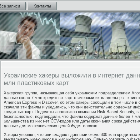
Все записи
Контакты
Украинские хакеры выложили в интернет данн
млн пластиковых карт
Хакерская группа, называющая себя украинским подразделением Ano
данные около 7 млн кредитных карт с именами их владельцев - клиент
American Express и Discover, об этом хакеры сообщили в том числе в с
скачали эти файлы и убедились, что они действительно содержат и
кредитных карт. Подсчеты аналитиков компании Risk Based Security
безопасностью, подтвердили, что файлы содержат данные более 7 мл
большинства из них нет CCV-кодов или даты окончания срока действия
данные для мошеннических целей будет сложно.
Хакеры уверяют, что они владеют данными около 800 млн кредитных 
выкладывать имеющуюся у них информацию. Однако говорить о факте