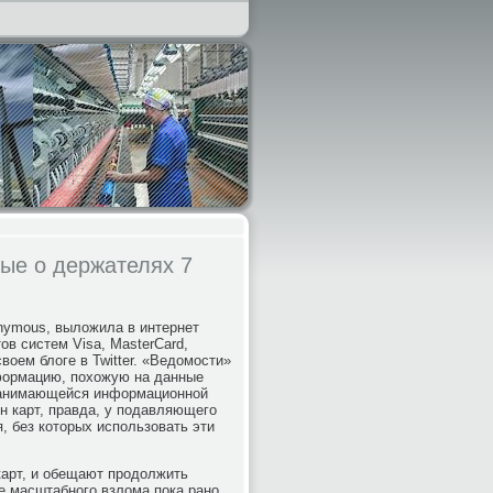
ые о держателях 7
nymous, выложила в интернет
ов систем Visa, MasterCard,
воем блоге в Twitter. «Ведомости»
нформацию, похожую на данные
, занимающейся информационной
н карт, правда, у подавляющего
, без которых использовать эти
карт, и обещают продолжить
 масштабного взлома пока рано,