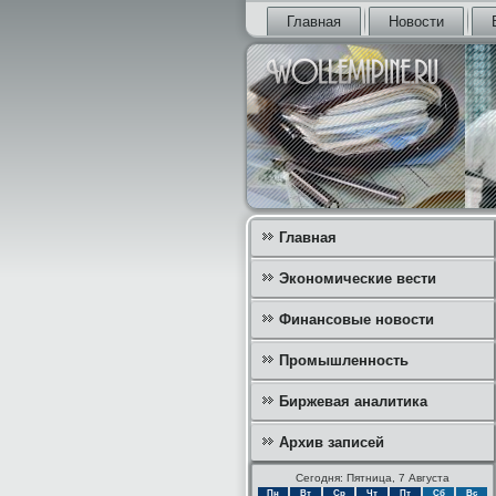
Главная
Новости
Главная
Экономические вести
Финансовые новости
Промышленность
Биржевая аналитика
Архив записей
Сегодня: Пятница, 7 Августа
Пн
Вт
Ср
Чт
Пт
Сб
Вс