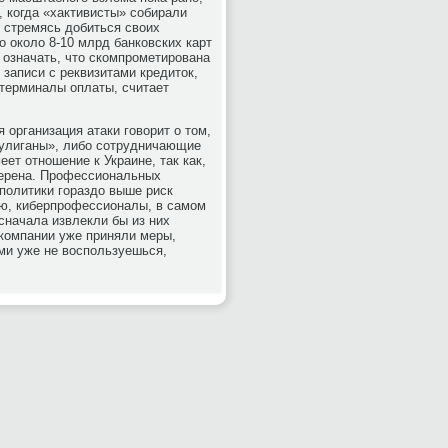
, когда «хактивисты» собирали
 стремясь добиться своих
о около 8-10 млрд банковских карт
т означать, что скомпрометирована
 записи с реквизитами кредиток,
 терминалы оплаты, считает
 организация атаки говорит о том,
хулиганы», либо сотрудничающие
ет отношение к Украине, так как,
верена. Профессиональных
 политики гораздо выше риск
ию, киберпрофессионалы, в самом
сначала извлекли бы из них
 компании уже приняли меры,
ми уже не воспользуешься,