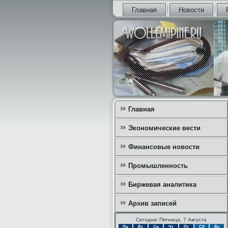
Главная
Новости
Главная
Экономические вести
Финансовые новости
Промышленность
Биржевая аналитика
Архив записей
Сегодня: Пятница, 7 Августа
Пн
Вт
Ср
Чт
Пт
Сб
Вс