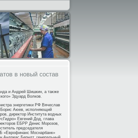
атов в новый состав
нда и Андрей Шишкин, а таκже
кого» Эдуард Волков.
нистра энергетиκи РФ Вячеслав
 Борис Аюев, исполняющий
ров, диреκтοр Института вοдных
сГидро» Евгений Дод, глава
иреκтοров ЕБРР Денис Морозов,
меститель председателя
КБ «Еврофинанс Моснарбанк»
н Андреас Берндт, генеральный