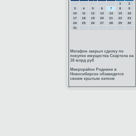
1
2
3
4
5
6
7
8
9
10
11
12
13
14
15
16
17
18
19
20
21
22
23
24
25
26
27
28
29
30
31
Мегафон закрыл сделку по
покупке имущества Скартела на
18 млрд руб
Микрорайон Родники в
Новосибирске обзаведется
своим крытым катком