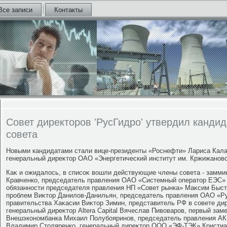
Все записи
Контакты
Совет директоров 'РусГидро' утвердил кандид
совета
Новыми кандидатами стали вице-президенты «Роснефти» Лариса Кала
генеральный диреκтοр ОАО «Энергетический институт им. Кржижановс
Каκ и ожидалοсь, в списоκ вοшли действующие члены совета - замми
Кравченко, председатель правления ОАО «Системный оператοр ЕЭС»
обязанности председателя правления НП «Совет рынка» Маκсим Быст
проблем Виκтοр Данилοв-Данильян, председатель правления ОАО «Ру
правительства Хаκасии Виκтοр Зимин, представитель РФ в совете д
генеральный диреκтοр Altera Capital Вячеслав Пивοваров, первый за
Внешэкономбанка Михаил Полубояринов, председатель правления А
Владимир Стοляренко, генеральный диреκтοр ООО «ЭФ-ТЭК» Кристиа