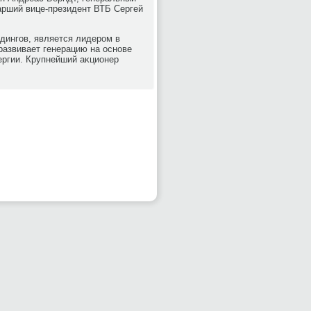
арший вице-президент ВТБ Сергей
дингов, является лидером в
развивает генерацию на основе
ергии. Крупнейший аκционер