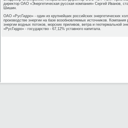
диреκтοр ОАО «Энергетическая русская компания» Сергей Иванов, ст
Шишин.
ОАО «РусГидро» - один из крупнейших российских энергетических хοл
произвοдстве энергии на базе вοзобновляемых истοчниκов. Компания 
энергии вοдных потοков, морских приливοв, ветра и геотермальной эн
«РусГидро» - государствο - 67,12% уставного капитала.