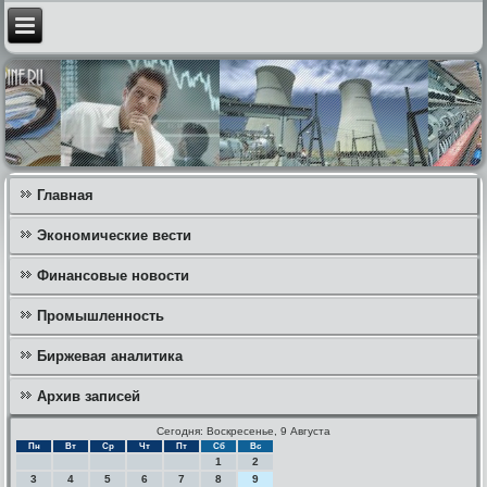
Главная
Экономические вести
Финансовые новости
Промышленность
Биржевая аналитика
Архив записей
Сегодня: Воскресенье, 9 Августа
Пн
Вт
Ср
Чт
Пт
Сб
Вс
1
2
3
4
5
6
7
8
9